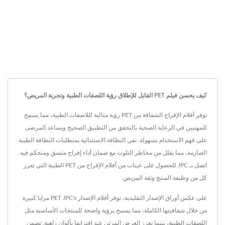
كيف يحسن فيلم PET القابل للإطلاق رؤية اللصقات الطبية وتجربة المريض؟
توفر أفلام الإفراج الشفافة من PET رؤية مثالية لللاصقات الطبية، مما يسمح
للمهنيين في الرعاية الصحية بالتحقق من التطبيق الصحيح ويساعد المرضى
على فهم الاستخدام بسهولة. تفي النظافة الاستثنائية بمتطلبات النظافة الطبية
الصارمة، مما يقلل من مخاطر التلوث مع ضمان أداء إفراج متسق ومتحكم فيه.
اتصل بـ JPC للحصول على عينات من أفلام الإفراج من PET الطبية التي تعزز
كل من وظيفة المنتج وثقة المريض.
على عكس أوراق الإصدار التقليدية، توفر أفلام الإصدار PET JPC's مزايا كبيرة
من خلال شفافيتها الكاملة، مما يسمح برؤية واضحة للمنتجات الأساسية مثل
اللصقات الطبية، بينما تعزز العرض المرئي عند اقترانها بألوان زاهية. تضمن