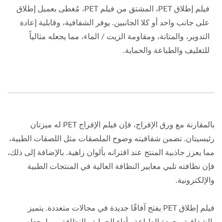
فيلم إطلاق PET، المشتق من فيلم PET، مُغطى بعميل إطلاق
على جانب واحد أو كلا الجانبين. يوفر الشفافية، وقابلية إعادة
التدوير، والمتانة، ومقاومة الزيت / الماء، مما يجعله مثالياً
للتغليف والطباعة والحماية.
بالمقارنة مع ورق الإفراج، فإن فيلم الإفراج PET له ميزتان
رئيسيتان. تضمن شفافيته وضوح الملصقات مثل اللصقات الطبية،
مما يعزز جاذبية المنتج عند اقترانه بألوان زاهية. بالإضافة إلى ذلك،
فإن نظافته تلبي معايير النظافة العالية في المنتجات الطبية
والإلكترونية.
فيلم إطلاق PET يفتح آفاقًا جديدة في مجالات متعددة. يتميز
بالشفافية وجودة الطباعة وأداء الحماية والنظافة، مما يجعله