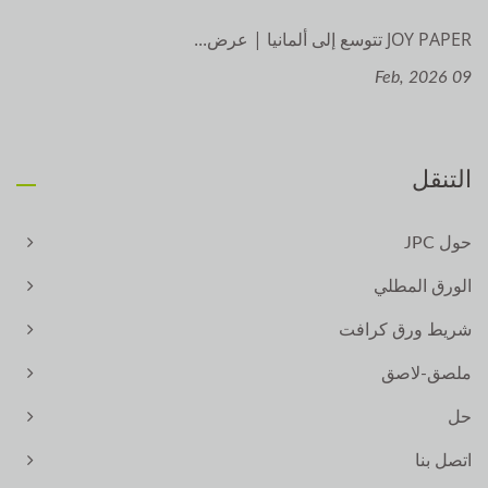
JOY PAPER تتوسع إلى ألمانيا | عرض...
09 Feb, 2026
التنقل
حول JPC
الورق المطلي
شريط ورق كرافت
ملصق-لاصق
حل
اتصل بنا