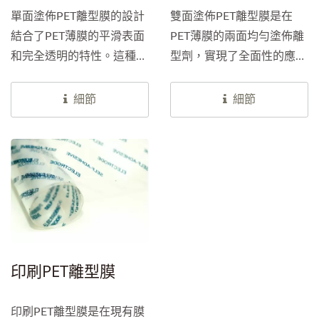
單面塗佈PET離型膜的設計
雙面塗佈PET離型膜是在
結合了PET薄膜的平滑表面
PET薄膜的兩面均勻塗佈離
和完全透明的特性。這種特
型劑，實現了全面性的應用
點在需要清晰呈現底下標示
優勢。這種設計在不同領域
的產品中無疑是最佳選擇，
中都具有重要的影響，尤其
細節
細節
無論是醫療藥膏貼片還是精
它的表面平整性、防水、防
緻標籤都可以應用。單面塗
油及高強度等優勢讓它在雙
佈PET離型膜的設計巧妙地
面膠帶和高端電子產品領域
結合了PET薄膜與單面離型
中更是發揮著關鍵作用。
技術，使得在膠黏性產品的
應用上能夠更輕鬆地被撕
開、使用的便利性更上一層
樓。
印刷PET離型膜
印刷PET離型膜是在現有膜