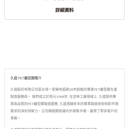
詳細資料
久誼 PET離型膜簡介
久誼股份有限公司是台灣一家擁有超過38年經驗的專業PET離型膜生產
製造服務商。 我們成立於西元1988年, 在塗佈工廠領域上, 久誼提供專
業高品質的PET離型膜製造服務, 久誼憑藉多年的專業製造技術和對市場
需求的深刻洞察力，公司積極開拓國內外銷售市場，贏得了眾多客戶的
青睞。