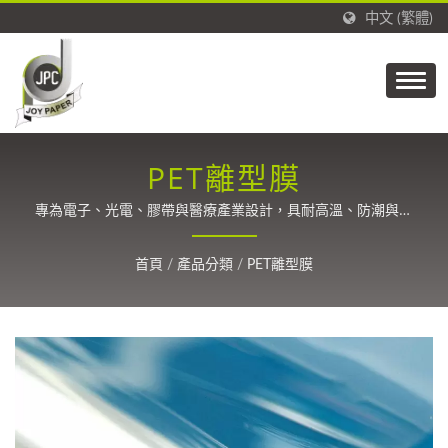
中文 (繁體)
PET離型膜
專為電子、光電、膠帶與醫療產業設計，具耐高溫、防潮與優
異脫離穩定性 / 自1988年以來，提供碳纖維、包裝、標籤、
貼紙、醫療和膠帶的精密塗佈技術。
首頁
/
產品分類
/
PET離型膜