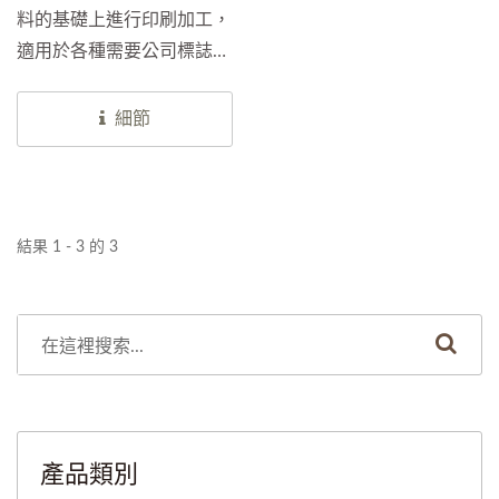
料的基礎上進行印刷加工，
適用於各種需要公司標誌、
產品資訊或使用指南等印刷
內容的情境。印刷PET離型
細節
膜不僅保持了原有膜料的優
勢，還為您的產品增添了更
多價值。
結果 1 - 3 的 3
產品類別