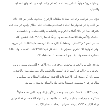
يجعلها مزودًا موثوقًا لحلول بطانات الإطلاق والتغطية في الأسواق المحلية
والدولية.
جوّي بيبر هو اسم رائد في صناعة بطانات الإفراج، مدعومًا بأكثر من 38 عامًا
من الخبرة في تكنولوجيا الطلاء. تستخدم منتجاتنا على نطاق واسع في مجالات
متنوعة، بما في ذلك ألياف الكربون، والتغليف، والتسميات، والتطبيقات
الطبية، والأشرطة اللاصقة. معتمدون وفقًا لمعيار ISO 9001، نضمن أعلى
معايير الجودة والاتساق. مع منشأة إنتاج حديثة تبلغ مساحتها 8000 متر مربع،
نولي الأولوية للابتكار والمسؤولية البيئية. ثق في Joy Paper لتقديم حلول بطانة
إصدار مخصصة وعالية الجودة مصممة لتلبية احتياجاتك.
مع 38 عامًا من الخبرة، تتخصص JPC في ورق الإفراج الصديق للبيئة وعالي
الجودة وورق الترقق لصناعات التعبئة والتغليف والوسم. ملتزمون بالجودة،
نضمن أن كل منتج يلبي الاحتياجات الدقيقة لمختلف القطاعات، مقدّمين
بطانات إفراج مصممة خصيصًا للأشرطة والمواد اللاصقة والمزيد.
ترحب JPC بك لاستكشاف مجموعة من الأوراق المهنية، التي تقدم حلولاً
مبتكرة لجميع احتياجاتك من التعبئة، والتوسيم، والمواد اللاصقة.
ورقة الإفراج
,
ورقة الإفراج CCK
,
ورقة الإفراج الزجاجية
,
فيلم الإفراج
,