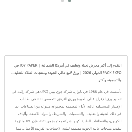
التقدم إلى أكبر معرض تعبئة وتغليف في أمريكا الشمالية | JOY PAPER في
PACK EXPO الدولي 2026 | ورق لامع عالي الجودة ومنتجات الطلاء للتغليف،
والتسمية، وأكثر
تأسست في عام 1988 في تايوان، شركة جوي بيبر. (JPC) هي شركة رائدة في
تصنيع ورق الإفراج عالي الجودة وورق الترقق. تتخصص JPC في بطانات
الإصدار المستدامة عالية الأداء المصممة لمجموعة متنوعة من الصناعات، بما
في ذلك التعبئة والتغليف، والتسميات، والشريط، والمواد اللاصقة، وألياف
الكربون، والقطاعات الطبية. كونها شركة معتمدة من ISO، فإن JPC ملتزمة
بتقديم منتجات عالية الجودة مصممة لتلبية الاحتياجات الفريدة للأعمال، مما