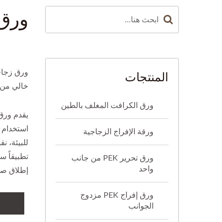
ورق 
المنتجات
ورق زجاج
خالي من 
ورق الكرافت المغلف بالطين
يقدم ورق 
استخدام ا
ورقة الإفراج الزجاجية
للبيئة، ن
تطبيقاً س
ورق تحرير PEK من جانب
واحد
إطلاق صدي
ورق إفراج PEK مزدوج
الجوانب