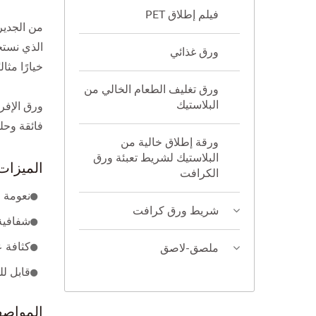
فيلم إطلاق PET
من الجدير
الذي نستخ
ورق غذائي
خيارًا مثال
ورق تغليف الطعام الخالي من
البلاستيك
فائقة وحلول مستدامة لك. اختر 
ورقة إطلاق خالية من
البلاستيك لشريط تعبئة ورق
الميزات
الكرافت
نعومة ع
شريط ورق كرافت
شفافية 
كثافة ع
ملصق-لاصق
قابل لل
المواص