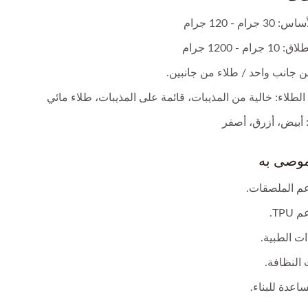
جرام - 120 جرام
رام - 1200 جرام
 جانب واحد / طلاء من جانبين.
لطلاء: خالية من المذيبات، قائمة على المذيبات، طلاء مائي
: أبيض، أزرق، أصفر
موصى به
م الملصقات.
ورق زجاجي للإصدار
TP.
ت الطبية.
النظافة.
ط تغليف ورق كرافت
القياسي
اعدة للبناء.