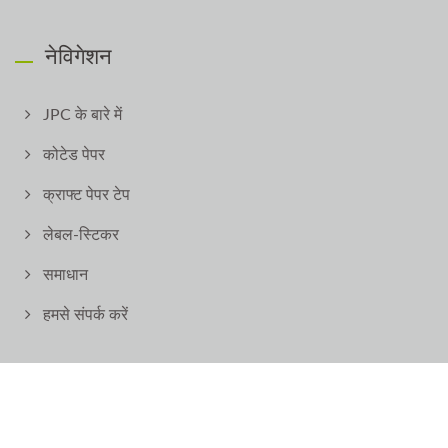
नेविगेशन
JPC के बारे में
कोटेड पेपर
क्राफ्ट पेपर टेप
लेबल-स्टिकर
समाधान
हमसे संपर्क करें
Copyright © 2026
JOY PAPER CO., LTD.
All Rights Reserved.
Consulted & Designed by
Ready-Market