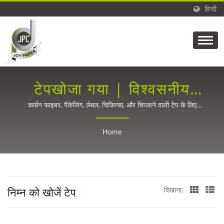
हिन्दी
टेपखोजा गया | विश्वसनीय
ताइवान स्थित रिलीज़ लाइनर
कार्बन फाइबर, पैकेजिंग, लेबल, चिकित्सा, और चिपकने वाली टेप के लिए
प्रिसिजन कोटिंग तकनीक 1988 से।
आपूर्तिकर्ता - 30 वर्षों से अधिक
Home
का अनुभव
निम्न को खोजें टेप
दिखाना: