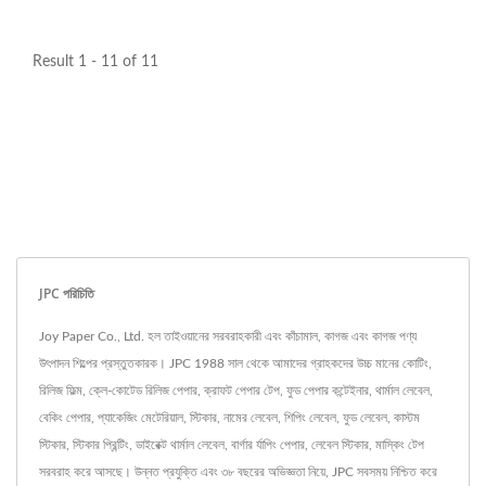
Result 1 - 11 of 11
JPC পরিচিতি
Joy Paper Co., Ltd. হল তাইওয়ানের সরবরাহকারী এবং কাঁচামাল, কাগজ এবং কাগজ পণ্য
উৎপাদন শিল্পের প্রস্তুতকারক। JPC 1988 সাল থেকে আমাদের গ্রাহকদের উচ্চ মানের কোটিং,
রিলিজ ফিল্ম, ক্লে-কোটেড রিলিজ পেপার, ক্রাফট পেপার টেপ, ফুড পেপার কন্টেইনার, থার্মাল লেবেল,
বেকিং পেপার, প্যাকেজিং মেটেরিয়াল, স্টিকার, নামের লেবেল, শিপিং লেবেল, ফুড লেবেল, কাস্টম
স্টিকার, স্টিকার প্রিন্টিং, ডাইরেক্ট থার্মাল লেবেল, বার্গার র্যাপিং পেপার, লেবেল স্টিকার, মাস্কিং টেপ
সরবরাহ করে আসছে। উন্নত প্রযুক্তি এবং ৩৮ বছরের অভিজ্ঞতা নিয়ে, JPC সবসময় নিশ্চিত করে