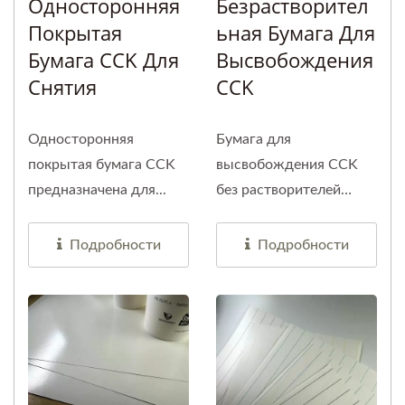
Односторонняя
Безрастворител
Покрытая
Ьная Бумага Для
Бумага CCK Для
Высвобождения
Снятия
CCK
Односторонняя
Бумага для
покрытая бумага CCK
высвобождения CCK
предназначена для...
без растворителей
имеет...
Подробности
Подробности