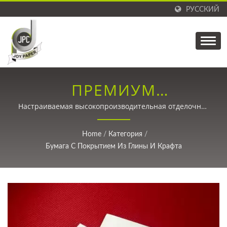
РУССКИЙ
ПРЕМИУМ
ДВУСТОРОННЯЯ
Настраиваемая высокопроизводительная отделочная
бумага с превосходной температурной стойкостью
ПОКРЫТАЯ БУМАГА
для углеродных композитных материалов и
Home
/
Категория
/
высокоскоростных приложений
CCK ДЛЯ ПЕРЕДОВОГО
Бумага С Покрытием Из Глины И Крафта
ПРОИЗВОДСТВА