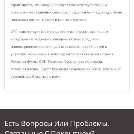
гарантируем, что каждый продукт соответствует точным
требованиям различных секторов, предоставляя индивидуальные
подложки для лент, клеев и многого другого.
JPC приветствует вас и предлагает ознакомиться с нашим
ассортиментом профессиональных бумаг, предлагая
инновационные решения для всех ваших потребностей в
упаковке, маркировке и клеевых материалах.
Релизная бумага
,
Релизная бумага CCK
,
Релизная бумага из стеклоткани
,
Релизная пленка
,
Крафт-бумажная упаковочная лента
,
Лента
и не
стесняйтесь
Связаться с нами
.
Есть Вопросы Или Проблемы,
Связанные С Покрытием?