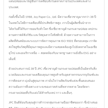
แผ่นปล่อยและโซลูชันการเคลือบทั้งในตลาดภายในประเทศและต่าง
ประเทศ.
ก่อตั้งขึ้นในปี 1988, Joy Paper Co., Ltd. มีความเชี่ยวชาญมากกว่า 38 ปี
ในเทคโนโลยีการเคลือบที่มีประสิทธิภาพสูง. เราเป็นผู้ผลิตชั้นนำจาก
ไต้หวันที่ได้รับการยอมรับทั่วโลก ซึ่งเชี่ยวชาญด้านกระดาษปล่อย เทปกระ
ดาษคราฟต์ฟังก์ชัน และวัสดุฉลากโลจิสติกส์. ด้วยความสามารถในการ
ผลิตที่ทันสมัยและระบบการจัดการคุณภาพ ISO 9001 ที่ครอบคลุม เราจัด
ส่งโซลูชันวัสดุที่มีคุณภาพสูงและมีความสอดคล้องสูงไปยังตลาดในเอเชีย
ยุโรป และอเมริกาเหนือ — สอดคล้องกับมาตรฐานความยั่งยืน ESG อย่าง
เต็มที่.
ด้วยประสบการณ์ 38 ปี JPC เชี่ยวชาญด้านกระดาษปล่อยที่เป็นมิตรกับสิ่ง
แวดล้อมและกระดาษเคลือบคุณภาพสูงสำหรับอุตสาหกรรมบรรจุภัณฑ์และ
การติดฉลาก มุ่งมั่นสู่คุณภาพ เรามั่นใจว่าผลิตภัณฑ์แต่ละชิ้นตอบสนอง
ความต้องการที่เฉพาะเจาะจงของภาคส่วนที่หลากหลาย โดยจัดหา
กระดาษปล่อยที่ปรับแต่งได้สำหรับเทป กาว และอื่นๆ.
JPC ยินดีต้อนรับคุณสู่การสำรวจกลุ่มกระดาษมืออาชีพของเรา ซึ่งนำเสนอ