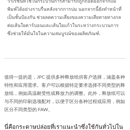
ว่าเรซินที่ใช้ในกระบวนการสามารถถูกถอดออกจากแม่
พิมพ์ได้อย่างราบรื่นหลังจากการบ่ม นอกจากนี้ยังทำหน้าที่
เป็นชั้นป้องกัน ช่วยลดความเสี่ยงของความเสียหายทางกล
ต่อเส้นใยคาร์บอนและเส้นใยแก้วในระหว่างกระบวนการ
ซึ่งช่วยให้มั่นใจในความสมบูรณ์ของผลิตภัณฑ์.
值得一提的是，JPC 提供多种释放纸供客户选择，涵盖各种
特性和应用需求。客户可以根据特定要求选择不同类型的释
放纸，例如高温耐受性或释放力的调整。此外，释放纸可以
与不同的印刷选项配对，以便于区分各种过程或应用，例如
区分不同类型的 FAW。
นี่คือกระดาษปล่อยที่เราแนะนำซึ่งใช้กันทั่วไปใน