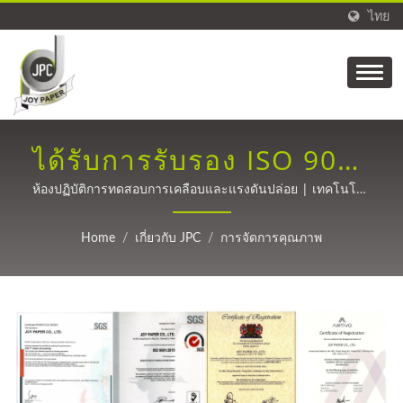
ไทย
ได้รับการรับรอง ISO 9001
| JPC: แผ่นรองพรีเมียม
ห้องปฏิบัติการทดสอบการเคลือบและแรงดันปล่อย | เทคโนโลยี
การเคลือบที่แม่นยำสำหรับไฟเบอร์คาร์บอน, บรรจุภัณฑ์, ป้าย,
และโซลูชันการเคลือบที่
การแพทย์, และเทปกาวตั้งแต่ปี 1988.
Home
/
เกี่ยวกับ JPC
/
การจัดการคุณภาพ
สร้างสรรค์สำหรับ
อุตสาหกรรมทั่วโลก