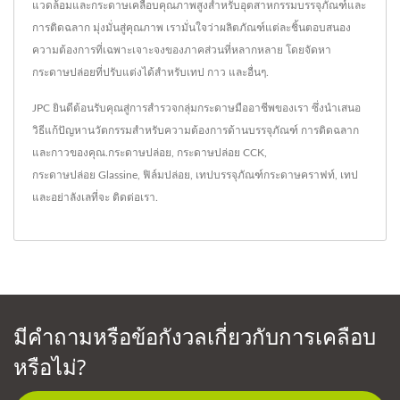
แวดล้อมและกระดาษเคลือบคุณภาพสูงสำหรับอุตสาหกรรมบรรจุภัณฑ์และ
การติดฉลาก มุ่งมั่นสู่คุณภาพ เรามั่นใจว่าผลิตภัณฑ์แต่ละชิ้นตอบสนอง
ความต้องการที่เฉพาะเจาะจงของภาคส่วนที่หลากหลาย โดยจัดหา
กระดาษปล่อยที่ปรับแต่งได้สำหรับเทป กาว และอื่นๆ.
JPC ยินดีต้อนรับคุณสู่การสำรวจกลุ่มกระดาษมืออาชีพของเรา ซึ่งนำเสนอ
วิธีแก้ปัญหานวัตกรรมสำหรับความต้องการด้านบรรจุภัณฑ์ การติดฉลาก
และกาวของคุณ.
กระดาษปล่อย
,
กระดาษปล่อย CCK
,
กระดาษปล่อย Glassine
,
ฟิล์มปล่อย
,
เทปบรรจุภัณฑ์กระดาษคราฟท์
,
เทป
และอย่าลังเลที่จะ
ติดต่อเรา
.
มีคำถามหรือข้อกังวลเกี่ยวกับการเคลือบ
หรือไม่?