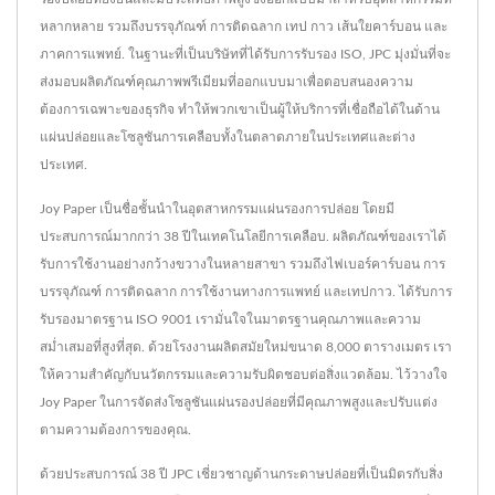
หลากหลาย รวมถึงบรรจุภัณฑ์ การติดฉลาก เทป กาว เส้นใยคาร์บอน และ
ภาคการแพทย์. ในฐานะที่เป็นบริษัทที่ได้รับการรับรอง ISO, JPC มุ่งมั่นที่จะ
ส่งมอบผลิตภัณฑ์คุณภาพพรีเมียมที่ออกแบบมาเพื่อตอบสนองความ
ต้องการเฉพาะของธุรกิจ ทำให้พวกเขาเป็นผู้ให้บริการที่เชื่อถือได้ในด้าน
แผ่นปล่อยและโซลูชันการเคลือบทั้งในตลาดภายในประเทศและต่าง
ประเทศ.
Joy Paper เป็นชื่อชั้นนำในอุตสาหกรรมแผ่นรองการปล่อย โดยมี
ประสบการณ์มากกว่า 38 ปีในเทคโนโลยีการเคลือบ. ผลิตภัณฑ์ของเราได้
รับการใช้งานอย่างกว้างขวางในหลายสาขา รวมถึงไฟเบอร์คาร์บอน การ
บรรจุภัณฑ์ การติดฉลาก การใช้งานทางการแพทย์ และเทปกาว. ได้รับการ
รับรองมาตรฐาน ISO 9001 เรามั่นใจในมาตรฐานคุณภาพและความ
สม่ำเสมอที่สูงที่สุด. ด้วยโรงงานผลิตสมัยใหม่ขนาด 8,000 ตารางเมตร เรา
ให้ความสำคัญกับนวัตกรรมและความรับผิดชอบต่อสิ่งแวดล้อม. ไว้วางใจ
Joy Paper ในการจัดส่งโซลูชันแผ่นรองปล่อยที่มีคุณภาพสูงและปรับแต่ง
ตามความต้องการของคุณ.
ด้วยประสบการณ์ 38 ปี JPC เชี่ยวชาญด้านกระดาษปล่อยที่เป็นมิตรกับสิ่ง