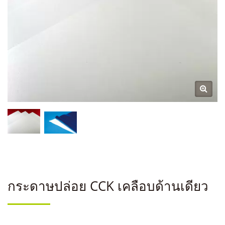
กระดาษปล่อย CCK เคลือบด้านเดียว