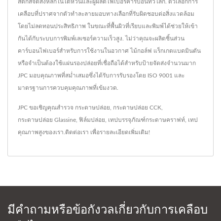
สติกส์จัดส่งหลักในไต้หวันและผู้ผลิตไฟเบอร์คาร์บอนทั่วโลก. ตัวเลือกการ
เคลือบที่ปราศจากตัวทำละลายมอบทางเลือกที่รับผิดชอบต่อสิ่งแวดล้อม
โดยไม่ลดทอนประสิทธิภาพ ในขณะที่พื้นผิวที่เรียบและพิมพ์ได้ช่วยให้เข้า
กันได้กับระบบการพิมพ์เลเซอร์ความเร็วสูง. ไม่ว่าคุณจะผลิตชิ้นส่วน
คาร์บอนไฟเบอร์สำหรับการใช้งานในอวกาศ ไม้กอล์ฟ แร็กเกตแบดมินตัน
หรือจำเป็นต้องใช้แผ่นรองปล่อยที่เชื่อถือได้สำหรับป้ายจัดส่งจำนวนมาก
JPC มอบคุณภาพที่สม่ำเสมอซึ่งได้รับการรับรองโดย ISO 9001 และ
มาตรฐานการควบคุมคุณภาพที่เข้มงวด.
JPC ขอเชิญคุณสำรวจ
กระดาษปล่อย
,
กระดาษปล่อย CCK
,
กระดาษปล่อย Glassine
,
ฟิล์มปล่อย
,
เทปบรรจุภัณฑ์กระดาษคราฟท์
,
เทป
คุณภาพสูงของเรา.
ติดต่อเรา
เพื่อรายละเอียดเพิ่มเติม!
มีคำถามหรือข้อกังวลเกี่ยวกับการเคลือบ