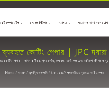
রাফট পেপার টেপ
লেবেল-স্টিকার
সমাধান
আমাদের সাথে যোগাযোগ 
য়ে ব্যবহৃত কোটিং পেপার | JPC দ্বা
কাস্টম আবরণ সমাধান
মাইজড কোটিং পেপার | কার্বন ফাইবার, প্যাকেজিং, লেবেল, মেডিকেল এবং আঠালো টেপের জন্
Home
/
সমাধান
/
অ্যাপ্লিকেশনগুলি
/
ইকো-ফ্রেন্ডলি প্যাকেজিংয়ে ব্যবহৃত কোটিং পেপার