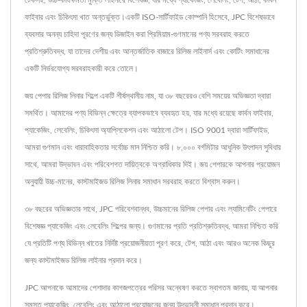
টেকসই, উচ্চ-কার্যক্ষমতা মুক্তি লাইনারে বিশেষজ্ঞ, যার মধ্যে প্যাকেজিং, লেবেলিং, টেপ, আঠা, কার্বন
ফাইবার এবং চিকিৎসা খাত অন্তর্ভুক্ত।একটি ISO-সার্টিফাইড কোম্পানি হিসেবে, JPC বিশেষভাবে
ব্যবসার অনন্য চাহিদা পূরণের জন্য ডিজাইন করা প্রিমিয়াম-গুণমানের পণ্য সরবরাহ করতে
প্রতিশ্রুতিবদ্ধ, যা তাদের দেশীয় এবং আন্তর্জাতিক বাজারে রিলিজ লাইনার্স এবং কোটিং সমাধানের
একটি নির্ভরযোগ্য সরবরাহকারী করে তোলে।
জয় পেপার রিলিজ লিনার শিল্পে একটি শীর্ষস্থানীয় নাম, যা ৩৮ বছরেরও বেশি সময়ের অভিজ্ঞতা দ্বারা
সমর্থিত। আমাদের পণ্য বিভিন্ন ক্ষেত্রে ব্যাপকভাবে ব্যবহৃত হয়, যার মধ্যে রয়েছে কার্বন ফাইবার,
প্যাকেজিং, লেবেলিং, চিকিৎসা অ্যাপ্লিকেশন এবং আঠালো টেপ। ISO 9001 দ্বারা সার্টিফাইড,
আমরা গুণমান এবং ধারাবাহিকতার সর্বোচ্চ মান নিশ্চিত করি। ৮,০০০ বর্গমিটার আধুনিক উৎপাদন সুবিধার
সাথে, আমরা উদ্ভাবন এবং পরিবেশগত দায়িত্বকে অগ্রাধিকার দিই। জয় পেপারকে আপনার প্রয়োজন
অনুযায়ী উচ্চ-মানের, কাস্টমাইজড রিলিজ লিনার সমাধান সরবরাহ করতে বিশ্বাস করুন।
৩৮ বছরের অভিজ্ঞতার সাথে, JPC পরিবেশবান্ধব, উচ্চমানের রিলিজ পেপার এবং ল্যামিনেটিং পেপারে
বিশেষজ্ঞ প্যাকেজিং এবং লেবেলিং শিল্পের জন্য। গুণমানের প্রতি প্রতিশ্রুতিবদ্ধ, আমরা নিশ্চিত করি
যে প্রতিটি পণ্য বিভিন্ন খাতের নির্দিষ্ট প্রয়োজনীয়তা পূরণ করে, টেপ, আঠা এবং আরও অনেক কিছুর
জন্য কাস্টমাইজড রিলিজ লাইনার প্রদান করে।
JPC আপনাকে আমাদের পেশাদার কাগজপত্রের পরিসর অন্বেষণ করতে স্বাগতম জানায়, যা আপনার
সমস্ত প্যাকেজিং, লেবেলিং এবং আঠালো প্রয়োজনের জন্য উদ্ভাবনী সমাধান প্রদান করে।