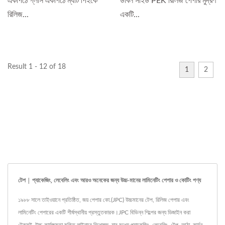
একপিঠে গ্লসি একপিঠে ম্যাট পিইকে
ডাবল সাইড PEK রিলিজ পেপার মুদ্রণ
রিলিজ...
একটি...
Result 1 - 12 of 18
1
2
টেপ | প্যাকেজিং, লেবেলিং এবং আরও অনেকের জন্য উচ্চ-মানের লামিনেটিং পেপার ও কোটিং পণ্য
১৯৮৮ সালে তাইওয়ানে প্রতিষ্ঠিত, জয় পেপার কো.(JPC) উচ্চমানের টেপ, রিলিজ পেপার এবং
লামিনেটিং পেপারের একটি শীর্ষস্থানীয় প্রস্তুতকারক।JPC বিভিন্ন শিল্পের জন্য ডিজাইন করা