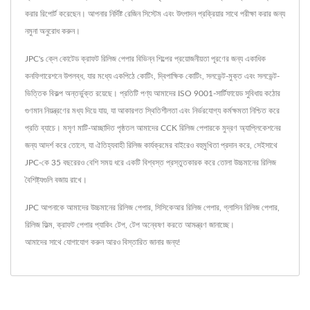
করার রিপোর্ট করেছেন। আপনার নির্দিষ্ট রেজিন সিস্টেম এবং উৎপাদন প্রক্রিয়ার সাথে পরীক্ষা করার জন্য
নমুনা অনুরোধ করুন।
JPC's ক্লে কোটেড ক্রাফট রিলিজ পেপার বিভিন্ন শিল্পের প্রয়োজনীয়তা পূরণের জন্য একাধিক
কনফিগারেশনে উপলব্ধ, যার মধ্যে একপিঠে কোটিং, দ্বিপাক্ষিক কোটিং, সলভেন্ট-মুক্ত এবং সলভেন্ট-
ভিত্তিক বিকল্প অন্তর্ভুক্ত রয়েছে। প্রতিটি পণ্য আমাদের ISO 9001-সার্টিফায়েড সুবিধায় কঠোর
গুণমান নিয়ন্ত্রণের মধ্য দিয়ে যায়, যা আকারগত স্থিতিশীলতা এবং নির্ভরযোগ্য কর্মক্ষমতা নিশ্চিত করে
প্রতি ব্যাচে। মসৃণ মাটি-আচ্ছাদিত পৃষ্ঠতল আমাদের CCK রিলিজ পেপারকে মুদ্রণ অ্যাপ্লিকেশনের
জন্য আদর্শ করে তোলে, যা ঐতিহ্যবাহী রিলিজ কার্যক্রমের বাইরেও বহুমুখিতা প্রদান করে, সেইসাথে
JPC-কে 35 বছরেরও বেশি সময় ধরে একটি বিশ্বস্ত প্রস্তুতকারক করে তোলা উচ্চমানের রিলিজ
বৈশিষ্ট্যগুলি বজায় রাখে।
JPC আপনাকে আমাদের উচ্চমানের
রিলিজ পেপার
,
সিসিকেআর রিলিজ পেপার
,
গ্লাসিন রিলিজ পেপার
,
রিলিজ ফিল্ম
,
ক্রাফট পেপার প্যাকিং টেপ
,
টেপ
অন্বেষণ করতে আমন্ত্রণ জানাচ্ছে।
আমাদের সাথে যোগাযোগ করুন
আরও বিস্তারিত জানার জন্য!