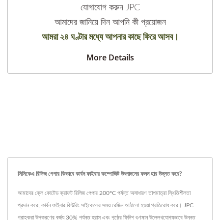
যোগাযোগ করুন JPC
আমাদের জানিয়ে দিন আপনি কী প্রয়োজন
আমরা ২৪ ঘণ্টার মধ্যে আপনার কাছে ফিরে আসব।
More Details
সিসিকেএ রিলিজ পেপার কিভাবে কার্বন ফাইবার কম্পোজিট উৎপাদনের ফলন হার উন্নত করে?
আমাদের ক্লে কোটেড ক্রাফট রিলিজ পেপার 200°C পর্যন্ত অসাধারণ তাপমাত্রা স্থিতিশীলতা
প্রদান করে, কার্বন ফাইবার কিউরিং সাইকেলের সময় রেজিন আঠালো হওয়া প্রতিরোধ করে। JPC
গ্রাহকরা উপকরণের বর্জ্য 30% পর্যন্ত হ্রাস এবং পৃষ্ঠের ফিনিশ গুণমান উল্লেখযোগ্যভাবে উন্নত