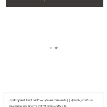
গ্লোবাল ল্যান্ডমার্ক ইভেন্টে প্রদর্শনী — প্যাক এক্সপো লাস ভেগাস। | প্যাকেজিং, লেবেলিং এবং
আরও অনেকের জন্য উচ্চ-মানের লামিনেটিং কাগজ ও কোটিং পণ্য