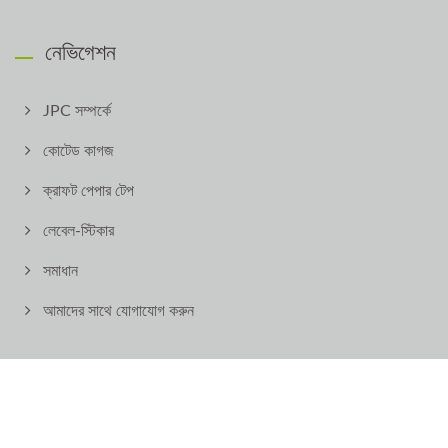
নেভিগেশন
JPC সম্পর্কে
কোটেড কাগজ
ক্রাফট পেপার টেপ
লেবেল-স্টিকার
সমাধান
আমাদের সাথে যোগাযোগ করুন
Copyright © 2026
JOY PAPER CO., LTD.
All Rights Reserved.
Consulted & Designed by
Ready-Market