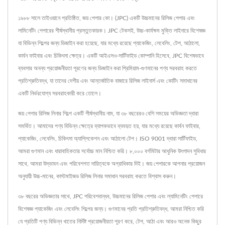
১৯৮৮ সালে তাইওয়ানে প্রতিষ্ঠিত, জয় পেপার কো। (JPC) একটি উচ্চমানের রিলিজ পেপার এবং
লামিনেটিং পেপারের শীর্ষস্থানীয় প্রস্তুতকারক। JPC টেকসই, উচ্চ-কার্যক্ষম মুক্তি লাইনারে বিশেষজ্ঞ
যা বিভিন্ন শিল্পের জন্য ডিজাইন করা হয়েছে, যার মধ্যে রয়েছে প্যাকেজিং, লেবেলিং, টেপ, আঠালো,
কার্বন ফাইবার এবং চিকিৎসা ক্ষেত্র। একটি আইএসও-সার্টিফাইড কোম্পানি হিসেবে, JPC বিশেষভাবে
ব্যবসার অনন্য প্রয়োজনীয়তা পূরণের জন্য ডিজাইন করা প্রিমিয়াম-গুণমানের পণ্য সরবরাহ করতে
প্রতিশ্রুতিবদ্ধ, যা তাদের দেশীয় এবং আন্তর্জাতিক বাজারে রিলিজ লাইনার্স এবং কোটিং সমাধানের
একটি নির্ভরযোগ্য সরবরাহকারী করে তোলে।
জয় পেপার রিলিজ লিনার শিল্পে একটি শীর্ষস্থানীয় নাম, যা ৩৮ বছরেরও বেশি সময়ের অভিজ্ঞতা দ্বারা
সমর্থিত। আমাদের পণ্য বিভিন্ন ক্ষেত্রে ব্যাপকভাবে ব্যবহৃত হয়, যার মধ্যে রয়েছে কার্বন ফাইবার,
প্যাকেজিং, লেবেলিং, চিকিৎসা অ্যাপ্লিকেশন এবং আঠালো টেপ। ISO 9001 দ্বারা সার্টিফাইড,
আমরা গুণমান এবং ধারাবাহিকতার সর্বোচ্চ মান নিশ্চিত করি। ৮,০০০ বর্গমিটার আধুনিক উৎপাদন সুবিধার
সাথে, আমরা উদ্ভাবন এবং পরিবেশগত দায়িত্বকে অগ্রাধিকার দিই। জয় পেপারকে আপনার প্রয়োজন
অনুযায়ী উচ্চ-মানের, কাস্টমাইজড রিলিজ লিনার সমাধান সরবরাহ করতে বিশ্বাস করুন।
৩৮ বছরের অভিজ্ঞতার সাথে, JPC পরিবেশবান্ধব, উচ্চমানের রিলিজ পেপার এবং ল্যামিনেটিং পেপারে
বিশেষজ্ঞ প্যাকেজিং এবং লেবেলিং শিল্পের জন্য। গুণমানের প্রতি প্রতিশ্রুতিবদ্ধ, আমরা নিশ্চিত করি
যে প্রতিটি পণ্য বিভিন্ন খাতের নির্দিষ্ট প্রয়োজনীয়তা পূরণ করে, টেপ, আঠা এবং আরও অনেক কিছুর