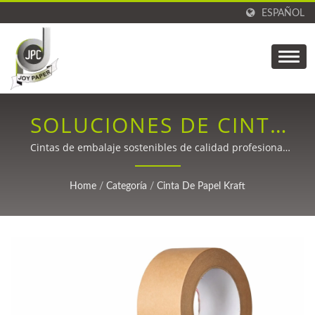
ESPAÑOL
SOLUCIONES DE CINTA
DE EMBALAJE DE PAPEL
Cintas de embalaje sostenibles de calidad profesional
con una adhesión superior y opciones de
KRAFT ECOLÓGICO.
personalización para aplicaciones industriales y de
Home
/
Categoría
/
Cinta De Papel Kraft
comercio electrónico seguras.