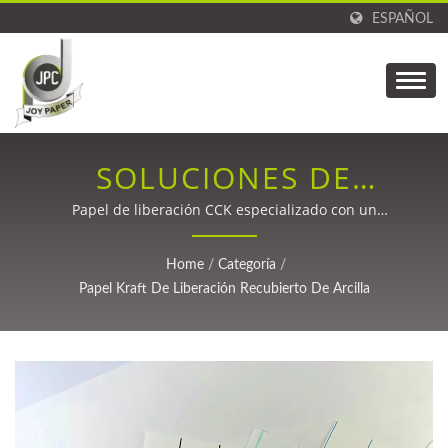
ESPAÑOL
SOLUCIONES DE
LIBERACIÓN DE KRAFT
Papel de liberación CCK especializado con un
rendimiento superior para aplicaciones de fibra de
RECUBIERTAS DE
carbono, procesamiento de TPU y embalaje.
Home
/
Categoría
/
ARCILLA PREMIUM.
Papel Kraft De Liberación Recubierto De Arcilla