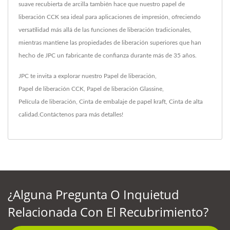
suave recubierta de arcilla también hace que nuestro papel de
liberación CCK sea ideal para aplicaciones de impresión, ofreciendo
versatilidad más allá de las funciones de liberación tradicionales,
mientras mantiene las propiedades de liberación superiores que han
hecho de JPC un fabricante de confianza durante más de 35 años.
JPC te invita a explorar nuestro
Papel de liberación
,
Papel de liberación CCK
,
Papel de liberación Glassine
,
Película de liberación
,
Cinta de embalaje de papel kraft
,
Cinta
de alta
calidad.
Contáctenos
para más detalles!
¿Alguna Pregunta O Inquietud
Relacionada Con El Recubrimiento?