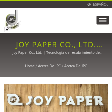
ESPAÑOL
JOY PAPER CO., LTD.
(JOYPAPER) |
Joy Paper Co., Ltd. | Tecnología de recubrimiento de
precisión para fibra de carbono, empaques, etiquetas,
PROVEEDOR DE
productos médicos y cintas adhesivas desde 1988.
Home
/
Acerca De JPC
/
Acerca De JPC
TECNOLOGÍA DE
RECUBRIMIENTO DE
PRECISIÓN Y
SOLUCIONES