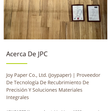
MATERIALES
INTEGRALES | JPC:
REVESTIMIENTOS DE
LIBERACIÓN PREMIUM
Y SOLUCIONES DE
RECUBRIMIENTO
Acerca De JPC
INNOVADORAS PARA
INDUSTRIAS GLOBALES
Joy Paper Co., Ltd. (Joypaper) | Proveedor
De Tecnología De Recubrimiento De
Precisión Y Soluciones Materiales
Integrales