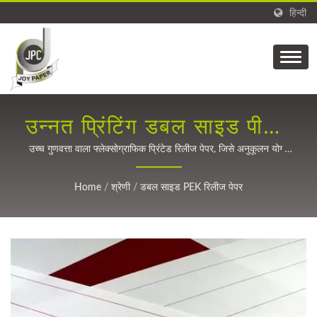
हिन्दी
उन्नत प्रिंटिंग डबल साइड पीईके
रिलीज पेपर समाधान
उच्च गुणवत्ता वाला फ्लेक्सोग्राफिक प्रिंटेड रिलीज पेपर, जिसे अनुकूलन योग्य
पीई कोटिंग और सिलिकॉन उपचार के साथ बेहतर औद्योगिक प्रदर्शन के लिए
बनाया गया है।
Home
/
श्रेणी
/
डबल साइड PEK रिलीज पेपर