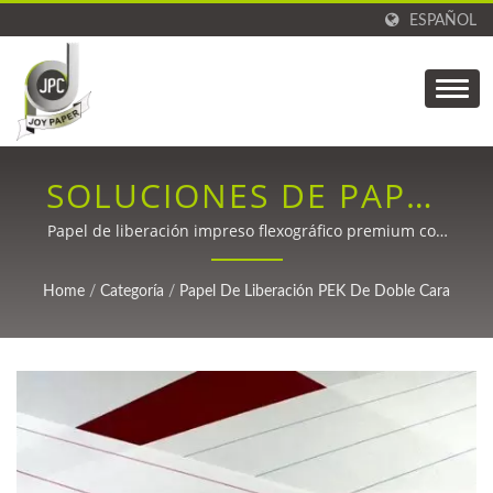
ESPAÑOL
SOLUCIONES DE PAPEL
DE LIBERACIÓN PEK
Papel de liberación impreso flexográfico premium con
recubrimiento de PE personalizable y tratamiento de
IMPRESO AVANZADO
silicona para un rendimiento industrial superior
Home
/
Categoría
/
Papel De Liberación PEK De Doble Cara
POR AMBOS LADOS