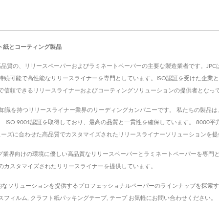
ト紙とコーティング製品
)は高品質の、リリースペーパーおよびラミネートペーパーの主要な製造業者です。J
続可能で高性能なリリースライナーを専門としています。ISO認証を受けた企業と
で信頼できるリリースライナーおよびコーティングソリューションの提供者となっ
門知識を持つリリースライナー業界のリーディングカンパニーです。 私たちの製品
ISO 9001認証を取得しており、最高の品質と一貫性を確保しています。 800
なたのニーズに合わせた高品質でカスタマイズされたリリースライナーソリューションを
リング業界向けの環境に優しい高品質なリリースペーパーとラミネートペーパーを専門
のカスタマイズされたリリースライナーを提供しています。
新的なソリューションを提供するプロフェッショナルペーパーのラインナップを探索
スフィルム
,
クラフト紙パッキングテープ
,
テープ
お気軽に
お問い合わせ
ください。