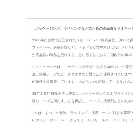
| パッケージング、ラベリングなどのための高品質なラミネー
1988年に台湾で設立されたジョイペーパー株式会社。(JPC
ファイバー、医療分野など、さまざまな業界向けに設計された持
た高品質の製品を提供することに尽力しており、国内外の市場
ジョイペーパーは、コーティング技術における38年以上の専
途、接着テープなど、さまざまな分野で広く使用されています。 
の責任を最優先しています。 Joy Paperを信頼して、あ
38年の専門知識を持つJPCは、パッケージングおよびラベ
確なニーズを満たすことを保証し、テープ、接着剤などのため
JPCは、すべての包装、ラベリング、接着ニーズに対する革
CCKリリースペーパー
,
グラスリーンリリースペーパー
,
リリー