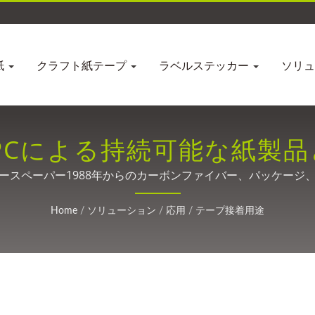
紙
クラフト紙テープ
ラベルステッカー
ソリ
 JPCによる持続可能な紙製
ングソリューション
ースペーパー1988年からのカーボンファイバー、パッケージ
ィング技術。
Home
/
ソリューション
/
応用
/
テープ接着用途