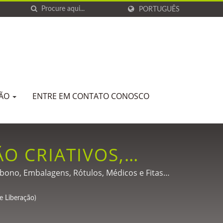
PORTUGUÊS
ÇÃO
ENTRE EM CONTATO CONOSCO
O CRIATIVOS,
GENTE, FITA DE
rbono, Embalagens, Rótulos, Médicos e Fitas
PERSONALIZADA DE
e Liberação)
 DE PAPEL PARA