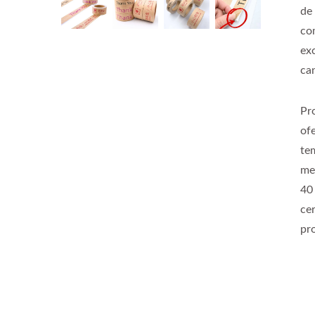
de
co
ex
ca
Pr
of
te
me
40
ce
pr