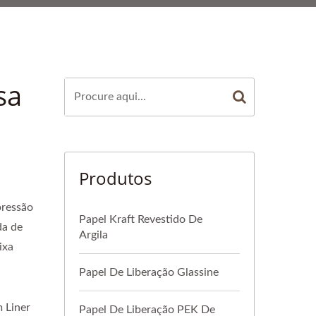
CADEIA FRIA. |
TAIWAN CONFIÁVEL
LIZAÇÃO
sa
Produtos
pressão
Papel Kraft Revestido De
da de
Argila
ixa
Papel De Liberação Glassine
m Liner
Papel De Liberação PEK De