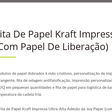
BAIXA TEMPERATURA DA 
INER DE LIBERAÇÃO DE 
 DE 30 ANOS DE ESPECIA
ita De Papel Kraft Impres
com Papel De Liberação)
odutos de papel dobrados à mão criativos, personalização de im
rangente, fita de selagem antifalsificação, impressão personaliza
Q em pequenas quantidades e fita de papel para logística de ba
mperatura da cadeia fria.
Fita de Papel Kraft Impressa Ultra-Alta Adesão da Joy Paper (co