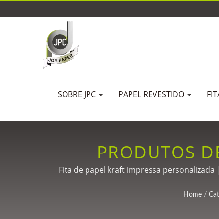
SOBRE JPC
PAPEL REVESTIDO
FI
PRODUTOS DE
PERSONALIZAÇÃ
Fita de papel kraft impressa personalizada
SELAGEM ANTIFAL
Home
/
Cat
MOQ EM PEQUEN