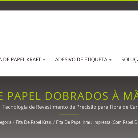
TA DE PAPEL KRAFT
ADESIVO DE ETIQUETA
SOLU
 PAPEL DOBRADOS À MÃ
O DE IMPRESSÃO ABRAN
 | Tecnologia de Revestimento de Precisão para Fibra de Ca
Adesivas Desde 1988.
SIFICAÇÃO, IMPRESSÃO 
egoria
/
Fita De Papel Kraft
/
Fita De Papel Kraft Impressa (com Papel D
AS QUANTIDADES E FITA