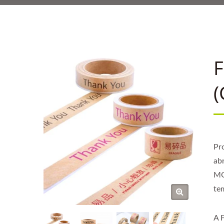
LOGÍSTICA DE 
FORNECEDOR DE L
– MAIS
F
(
Pr
ab
MO
te
A 