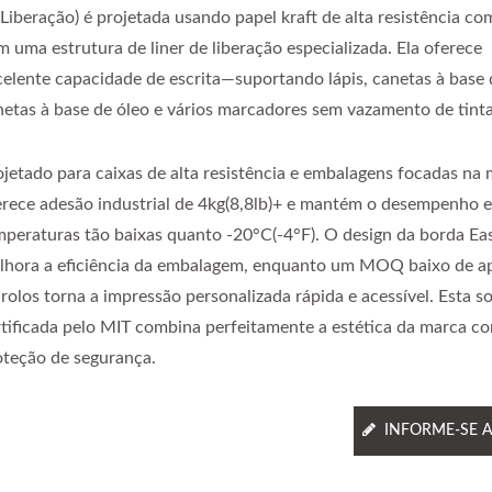
 Liberação) é projetada usando papel kraft de alta resistência c
m uma estrutura de liner de liberação especializada. Ela oferece
celente capacidade de escrita—suportando lápis, canetas à base 
netas à base de óleo e vários marcadores sem vazamento de tinta
ojetado para caixas de alta resistência e embalagens focadas na 
erece adesão industrial de 4kg(8,8lb)+ e mantém o desempenho 
mperaturas tão baixas quanto -20°C(-4°F). O design da borda Ea
lhora a eficiência da embalagem, enquanto um MOQ baixo de a
 rolos torna a impressão personalizada rápida e acessível. Esta s
rtificada pelo MIT combina perfeitamente a estética da marca c
oteção de segurança.
INFORME-SE 