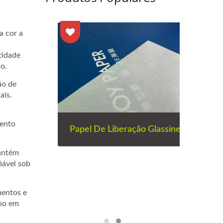
a cor a
tidade
o.
ão de
ais.
mento
Papel De Liberação Glassine
antém
iável sob
Papel
Fita
mentos e
lho em