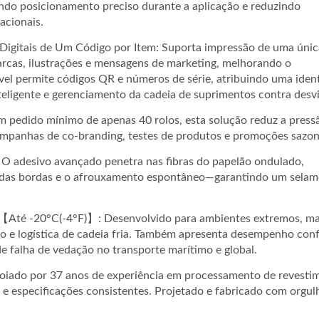
ndo posicionamento preciso durante a aplicação e reduzindo
acionais.
Digitais de Um Código por Item: Suporta impressão de uma únic
rcas, ilustrações e mensagens de marketing, melhorando o
vel permite códigos QR e números de série, atribuindo uma iden
teligente e gerenciamento da cadeia de suprimentos contra desvi
pedido mínimo de apenas 40 rolos, esta solução reduz a press
campanhas de co-branding, testes de produtos e promoções sazon
: O adesivo avançado penetra nas fibras do papelão ondulado,
o das bordas e o afrouxamento espontâneo—garantindo um sela
l De Liberação Glassine
【Até -20°C(-4°F)】: Desenvolvido para ambientes extremos, m
 e logística de cadeia fria. Também apresenta desempenho conf
Fita De Embalagem De 
e falha de vedação no transporte marítimo e global.
Kraft Padrão
poiado por 37 anos de experiência em processamento de revesti
 e especificações consistentes. Projetado e fabricado com orgu