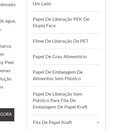
Um Lado
ombinado
Papel De Liberação PEK De
de água,
Dupla Face
.
Filme De Liberação De PET
marca,
em
Papel De Grau Alimentício
sy-Peel
penas
Papel De Embalagem De
Alimentos Sem Plástico
olução
om
Papel De Liberação Sem
Plástico Para Fita De
Embalagem De Papel Kraft
AGORA
Fita De Papel Kraft