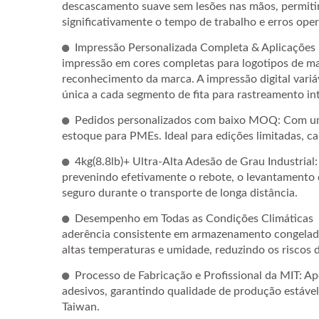
descascamento suave sem lesões nas mãos, permiti
significativamente o tempo de trabalho e erros oper
Impressão Personalizada Completa & Aplicações 
impressão em cores completas para logotipos de ma
reconhecimento da marca. A impressão digital variá
única a cada segmento de fita para rastreamento in
Pedidos personalizados com baixo MOQ: Com um 
estoque para PMEs. Ideal para edições limitadas, 
4kg(8.8lb)+ Ultra-Alta Adesão de Grau Industrial
prevenindo efetivamente o rebote, o levantament
Pape
seguro durante o transporte de longa distância.
Desempenho em Todas as Condições Climáticas 
aderência consistente em armazenamento congelado
Fita De Embalagem De Papel
altas temperaturas e umidade, reduzindo os riscos d
Kraft Padrão
Processo de Fabricação e Profissional da MIT: A
adesivos, garantindo qualidade de produção estável
Taiwan.