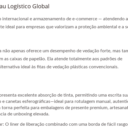
u Logístico Global
ão internacional e armazenamento de e-commerce — atendendo a
te ideal para empresas que valorizam a proteção ambiental e a 
a fita não apenas oferece um desempenho de vedação forte, mas t
om as caixas de papelão. Ela atende totalmente aos padrões de
ternativa ideal às fitas de vedação plásticas convencionais.
 apresenta excelente absorção de tinta, permitindo uma escrita s
eo e canetas esferográficas—ideal para rotulagem manual, autent
a a torna perfeita para embalagens de presente premium, artesanat
cia de unboxing elevada.
ar: O liner de liberação combinado com uma borda de fácil rasgo