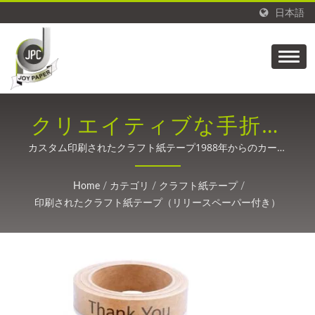
日本語
クリエイティブな手折り
紙製品、包括的な印刷カ
カスタム印刷されたクラフト紙テープ1988年からのカーボ
ンファイバー、パッケージ、ラベル、医療、接着テープのた
スタマイズ、偽造防止シ
めの精密コーティング技術。
Home
/
カテゴリ
/
クラフト紙テープ
/
ーリングテープ、小ロッ
印刷されたクラフト紙テープ（リリースペーパー付き）
トMOQカスタマイズ印
刷、コールドチェーン低
温物流用紙テープ。信頼