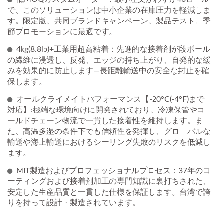
で、このソリューションは中小企業の在庫圧力を軽減しま
す。限定版、共同ブランドキャンペーン、製品テスト、季
節プロモーションに最適です。
4kg(8.8lb)+工業用超高粘着：先進的な接着剤が段ボール
の繊維に浸透し、反発、エッジの持ち上がり、自発的な緩
みを効果的に防止します—長距離輸送中の安全な封止を確
保します。
オールクライメイトパフォーマンス【-20°C(-4°F)まで
対応】:極端な環境向けに開発されており、冷凍保管やコ
ールドチェーン物流で一貫した接着性を維持します。ま
た、高温多湿の条件下でも信頼性を発揮し、グローバルな
輸送や海上輸送におけるシーリング失敗のリスクを低減し
ます。
MIT製造およびプロフェッショナルプロセス：37年のコ
ーティングおよび接着剤加工の専門知識に裏打ちされた、
安定した生産品質と一貫した仕様を保証します。台湾で誇
りを持って設計・製造されています。