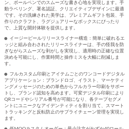
ン、ボールペンでのスムーズな書き心地を実現します。手
動ラベリング、署名認証、クリエイティブデザインに最適
です。その洗練された美学は、プレミアムギフト包装、手
作りのクラフト、ラグジュアリーなボックスにぴったり
で、上質な開封体験を提供します。
イージーピールリリースライナー構造：簡単に破れるエ
ッジと組み合わされたリリースライナーは、手の怪我を防
ぎながらスムーズな剥がしを実現し、適用時の正確な位置
決めを可能にし、作業時間と操作ミスを大幅に削減しま
す。
フルカスタム印刷とアイテムごとのワンコードデジタル
アプリケーション：ブランドロゴ、イラスト、マーケティ
ングメッセージのための単色からフルカラー印刷をサポー
トし、ブランド認知を高めます。可変デジタル印刷により
QRコードやシリアル番号が可能になり、各テープセグメ
ントにユニークなアイデンティティを割り当て、スマート
トラッキングと反転防止のサプライチェーン管理を実現し
ます。
低MOQカスタムオーダー：最小注文がわずか40ロール