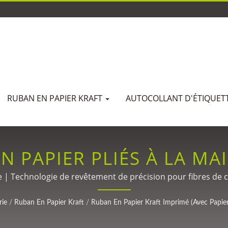
RUBAN EN PAPIER KRAFT
AUTOCOLLANT D'ÉTIQUET
N PAPIER PLIÉS À LA MAI
ION D'IMPRESSION COMP
| Technologie de revêtement de précision pour fibres de c
rubans adhésifs depuis 1988.
ONTREFAÇON, IMPRESSI
rie
/
Ruban En Papier Kraft
/
Ruban En Papier Kraft Imprimé (avec Papie
ANTITÉ MOQ, ET RUBAN E