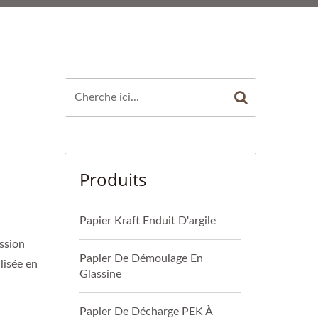
AÎNE DU FROID. |
ASÉ À TAÏWAN DE
EXPERTISE
Produits
Papier Kraft Enduit D'argile
ession
Papier De Démoulage En
lisée en
Glassine
Papier De Décharge PEK À