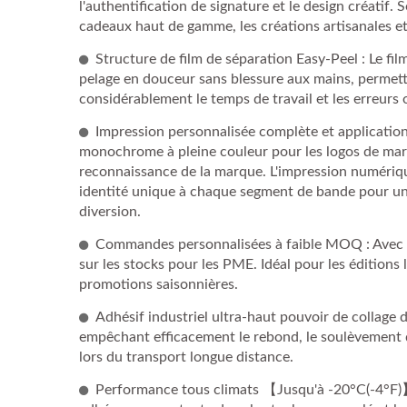
l'authentification de signature et le design créatif. 
cadeaux haut de gamme, les créations artisanales et
Structure de film de séparation Easy-Peel : Le fi
pelage en douceur sans blessure aux mains, permetta
considérablement le temps de travail et les erreurs 
Impression personnalisée complète et application
monochrome à pleine couleur pour les logos de marqu
reconnaissance de la marque. L'impression numériqu
identité unique à chaque segment de bande pour un s
diversion.
Commandes personnalisées à faible MOQ : Avec u
Pa
sur les stocks pour les PME. Idéal pour les éditions 
promotions saisonnières.
Adhésif industriel ultra-haut pouvoir de collage de
Ruban Adhésif D'emballage En
empêchant efficacement le rebond, le soulèvement d
lors du transport longue distance.
Papier Kraft Standard
Performance tous climats 【Jusqu'à -20°C(-4°F)】