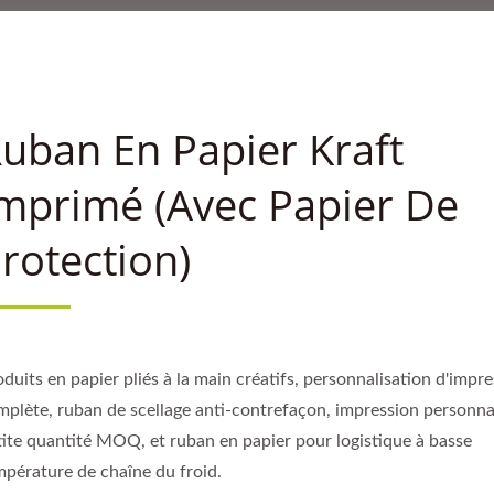
SSE TEMPÉRATURE DE CH
 LINER DE SÉPARATION B
E – PLUS DE 30 ANS D'
uban En Papier Kraft
mprimé (avec Papier De
rotection)
duits en papier pliés à la main créatifs, personnalisation d'impr
mplète, ruban de scellage anti-contrefaçon, impression personna
tite quantité MOQ, et ruban en papier pour logistique à basse
mpérature de chaîne du froid.