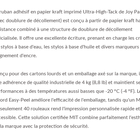
 ruban adhésif en papier kraft imprimé Ultra-High-Tack de Joy P
vec doublure de décollement) est conçu à partir de papier kraft h
sistance combiné à une structure de doublure de décollement
cialisée. Il offre une excellente écriture, prenant en charge les c
 stylos à base d'eau, les stylos à base d'huile et divers marqueurs
ignement d'encre.
nçu pour des cartons lourds et un emballage axé sur la marque, i
 adhérence de qualité industrielle de 4 kg (8,8 lb) et maintient s
rformances à des températures aussi basses que -20 °C (-4 °F). L
bord Easy-Peel améliore l'efficacité de l'emballage, tandis qu'u
 seulement 40 rouleaux rend l'impression personnalisée rapide e
cessible. Cette solution certifiée MIT combine parfaitement l'est
la marque avec la protection de sécurité.