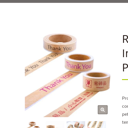
LOGISTIQUE À BA
FOURNISSEUR DE
CONFIANC
R
I
P
Pro
co
pe
te