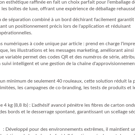
Son esthétique raffinée en fait un choix parfait pour l'emballage d
 les boîtes de luxe, offrant une expérience de déballage rehaussé
lm de séparation combiné à un bord déchirant facilement garantit
nt un positionnement précis lors de l'application et réduisant
opérationnelles.
s numériques à code unique par article : prend en charge l'impr
e, les illustrations et les messages marketing, améliorant ainsi 
e variable permet des codes QR et des numéros de série, attrib
uivi intelligent et une gestion de la chaîne d'approvisionnement
n minimum de seulement 40 rouleaux, cette solution réduit la 
pier De Libération En
limitées, les campagnes de co-branding, les tests de produits et l
Glassine
 4 kg (8,8 lb) : L'adhésif avancé pénètre les fibres de carton ond
Ruban Adhésif D'emball
es bords et le desserrage spontané, garantissant un scellage sé
Papier Kraft Standa
: Développé pour des environnements extrêmes, il maintient u