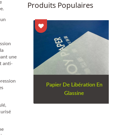
e
Produits Populaires
e.
 un
ession
la
uant une
 anti-
pression
Papier De Libération En
es
Glassine
ulé,
age En
Ruba
curisé
rd
ne