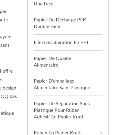
Une Face
aper
aute
Papier De Décharge PEK
Double Face
rayons,
Film De Libération En PET
 sans
Papier De Qualité
Alimentaire
l offre
es
Papier D'emballage
Alimentaire Sans Plastique
e design
n MOQ bas
Papier De Séparation Sans
t
Plastique Pour Ruban
hétique
Adhésif En Papier Kraft.
Ruban En Papier Kraft