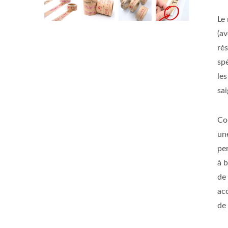
Le
(a
ré
spé
les
sa
Co
une
pe
à 
de
ac
de 