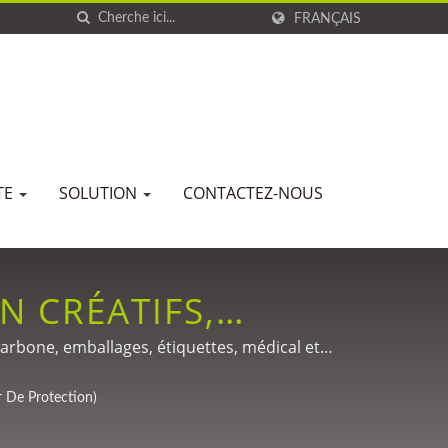
FRANÇAIS
TE
SOLUTION
CONTACTEZ-NOUS
N CRÉATIFS,
LÈTE, RUBAN DE
arbone, emballages, étiquettes, médical et
ON PERSONNALISÉE
r De Protection)
N PAPIER POUR