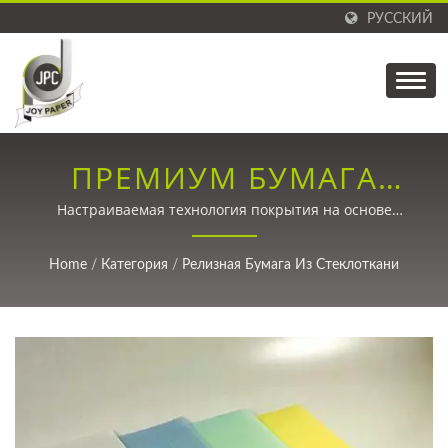
РУССКИЙ
ПРЕМИУМ БУМАГА
ДЛЯ ОТДЕЛЕНИЯ НА
Настраиваемая технология покрытия на основе
растворителей, обеспечивающая исключительные
ОСНОВЕ
характеристики отделения для этикеток,
Home
/
Категория
/
Релизная Бумага Из Стеклоткани
медицинских приложений и промышленных нужд.
РАСТВОРИТЕЛЕЙ С
ПРЕВОСХОДНОЙ
ГЛАДКОСТЬЮ
ПОВЕРХНОСТИ.