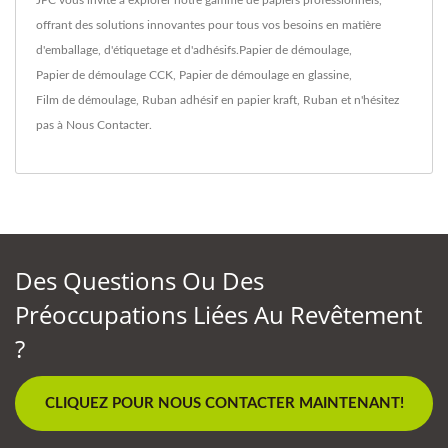
JPC vous invite à explorer notre gamme de papiers professionnels,
offrant des solutions innovantes pour tous vos besoins en matière
d'emballage, d'étiquetage et d'adhésifs.
Papier de démoulage
,
Papier de démoulage CCK
,
Papier de démoulage en glassine
,
Film de démoulage
,
Ruban adhésif en papier kraft
,
Ruban
et n'hésitez
pas à
Nous Contacter
.
Des Questions Ou Des
Préoccupations Liées Au Revêtement
?
CLIQUEZ POUR NOUS CONTACTER MAINTENANT!