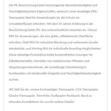
Die PE-Beschichtung bietet hervorragende Wasserbeständigkeit und
Feuchtigkeitsbarriere-Eigenschaften, wodurch unser einseitiges PEK-
Trennpapier ideal für Anwendungen ist, die Schutz vor
Umwelteinflüssen erfordern. Mit über 35 Jahren Erfahrung in der
Beschichtung bietet JPC drei unterschiedliche Varianten an—Glossy
PEK für Anwendungen, die eine glatte, reflektierende Oberfläche
erfordern; Matt PEK für reduzierte Blendung und verbesserte visuelle
Attraktivität; und Printing PEK für individuelle Branding-Möglichkeiten.
Diese vielseitige Produktlinie bietet kosteneffektive Lösungen für
Etikettenhersteller, Hersteller von medizinischen Pflastern und
Verpackungsunternehmen, die zuverlässige Trennleistung in
Kombination mit struktureller Integrität und Feuchtigkeitsbeständigkeit
suchen.
JPC lädt Sie ein, unsere hochwertigen
Trennpapier
,
CCK Trennpapier
,
Glasine Trennpapier
,
Trennfolie
,
Kraftpapier-Packband
,
Band
zu
erkunden.
Kontaktieren Sie uns
für weitere Details!