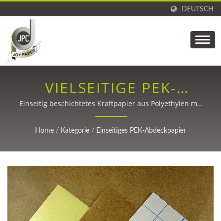
DEUTSCH
VIELSEITIGE PEK-
TRENNPAPIERLÖSUNGEN
Einseitig beschichtetes Kraftpapier aus Polyethylen mit
hervorragenden Trenneigenschaften für
Klebeanwendungen
Home
/
Kategorie
/
Einseitiges PEK-Abdeckpapier