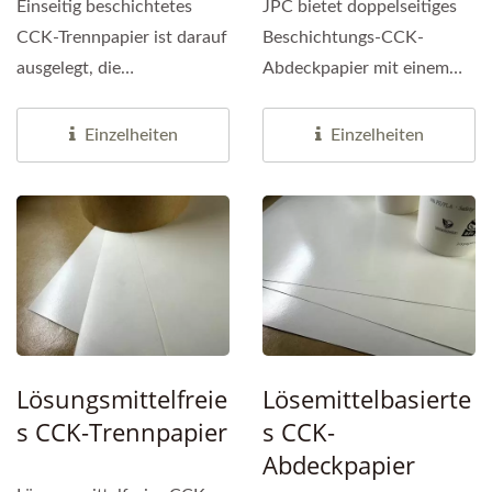
Einseitig beschichtetes
JPC bietet doppelseitiges
CCK-Trennpapier ist darauf
Beschichtungs-CCK-
ausgelegt, die
Abdeckpapier mit einem
Produktionseffizienz zu
Flächengewicht von 45g
verbessern...
bis 160g...
Einzelheiten
Einzelheiten
Lösungsmittelfreie
Lösemittelbasierte
S CCK-Trennpapier
S CCK-
Abdeckpapier