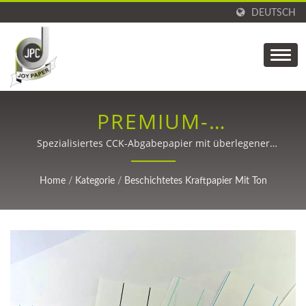
DEUTSCH
PREMIUM-
TONBESCHICHTETE
Spezialisiertes CCK-Abgabepapier mit überlegener
Leistung für Kohlenstofffaser-, TPU-Verarbeitung und
KRAFT-
Verpackungsanwendungen
Home
/
Kategorie
/
Beschichtetes Kraftpapier Mit Ton
ABGABELÖSUNGEN