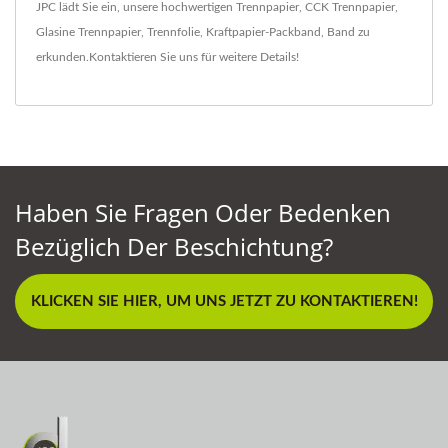
JPC lädt Sie ein, unsere hochwertigen
Trennpapier
,
CCK Trennpapier
,
Glasine Trennpapier
,
Trennfolie
,
Kraftpapier-Packband
,
Band
zu
erkunden.
Kontaktieren Sie uns
für weitere Details!
Haben Sie Fragen Oder Bedenken
Bezüglich Der Beschichtung?
KLICKEN SIE HIER, UM UNS JETZT ZU KONTAKTIEREN!