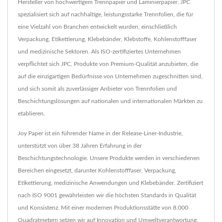
Hersteller von hochwertigem Trennpapier und Laminierpapier. JPC
spezialisiert sich auf nachhaltige, leistungsstarke Trennfolien, die für
eine Vielzahl von Branchen entwickelt wurden, einschließlich
Verpackung, Etikettierung, Klebebänder, Klebstoffe, Kohlenstofffaser
und medizinische Sektoren. Als ISO-zertifiziertes Unternehmen
verpflichtet sich JPC, Produkte von Premium-Qualität anzubieten, die
auf die einzigartigen Bedürfnisse von Unternehmen zugeschnitten sind,
und sich somit als zuverlässiger Anbieter von Trennfolien und
Beschichtungslösungen auf nationalen und internationalen Märkten zu
etablieren.
Joy Paper ist ein führender Name in der Release-Liner-Industrie,
unterstützt von über 38 Jahren Erfahrung in der
Beschichtungstechnologie. Unsere Produkte werden in verschiedenen
Bereichen eingesetzt, darunter Kohlenstofffaser, Verpackung,
Etikettierung, medizinische Anwendungen und Klebebänder. Zertifiziert
nach ISO 9001 gewährleisten wir die höchsten Standards in Qualität
und Konsistenz. Mit einer modernen Produktionsstätte von 8.000
Quadratmetern setzen wir auf Innovation und Umweltverantwortung.