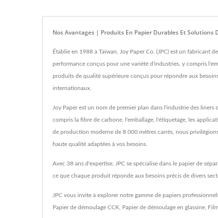
Nos Avantages | Produits En Papier Durables Et Solutions
Établie en 1988 à Taïwan, Joy Paper Co. (JPC) est un fabricant de
performance conçus pour une variété d'industries, y compris l'emba
produits de qualité supérieure conçus pour répondre aux besoins u
internationaux.
Joy Paper est un nom de premier plan dans l'industrie des liners 
compris la fibre de carbone, l'emballage, l'étiquetage, les applic
de production moderne de 8 000 mètres carrés, nous privilégions l
haute qualité adaptées à vos besoins.
Avec 38 ans d'expertise, JPC se spécialise dans le papier de sépara
ce que chaque produit réponde aux besoins précis de divers secte
JPC vous invite à explorer notre gamme de papiers professionnels
Papier de démoulage CCK
,
Papier de démoulage en glassine
,
Fil