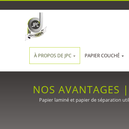
À PROPOS DE JPC
PAPIER COUCHÉ
NOS AVANTAGES |
DE REVÊTEME
Papier laminé et papier de séparation util
revêtement de précision po