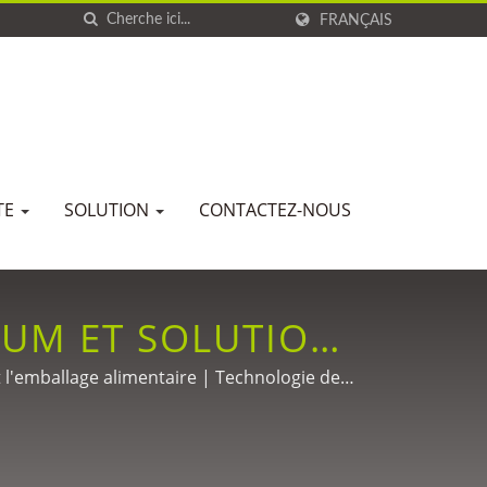
FRANÇAIS
TE
SOLUTION
CONTACTEZ-NOUS
IUM ET SOLUTIONS
S INDUSTRIES
et l'emballage alimentaire | Technologie de
ubans adhésifs depuis 1988.