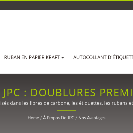
RUBAN EN PAPIER KRAFT
AUTOCOLLANT D'ÉTIQUET
 JPC : DOUBLURES PREM
NT INNOVANTES POUR LE
isés dans les fibres de carbone, les étiquettes, les rubans 
ur fibres de carbone, emballages, étiquettes, médical et r
MONDIALES
Home
/
À Propos De JPC
/
Nos Avantages