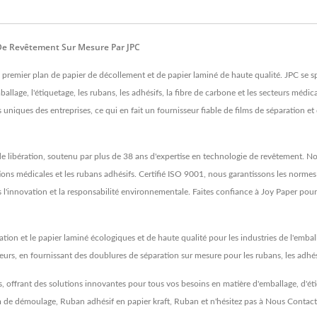
 De Revêtement Sur Mesure Par JPC
 premier plan de papier de décollement et de papier laminé de haute qualité. JPC se spé
llage, l'étiquetage, les rubans, les adhésifs, la fibre de carbone et les secteurs médica
niques des entreprises, ce qui en fait un fournisseur fiable de films de séparation e
de libération, soutenu par plus de 38 ans d'expertise en technologie de revêtement. No
ations médicales et les rubans adhésifs. Certifié ISO 9001, nous garantissons les normes
'innovation et la responsabilité environnementale. Faites confiance à Joy Paper pour f
tion et le papier laminé écologiques et de haute qualité pour les industries de l'emball
urs, en fournissant des doublures de séparation sur mesure pour les rubans, les adhési
, offrant des solutions innovantes pour tous vos besoins en matière d'emballage, d'éti
m de démoulage
,
Ruban adhésif en papier kraft
,
Ruban
et n'hésitez pas à
Nous Contact