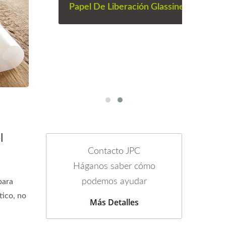
Papel De Liberación Glassine
Papel
Cin
l
Contacto JPC
Háganos saber cómo
podemos ayudar
para
tico, no
Más Detalles