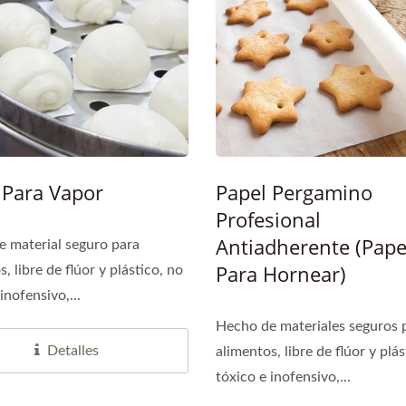
l De Liberación Glassine
Cinta De Embalaje De 
Kraft Estándar
 Para Vapor
Papel Pergamino
Profesional
Antiadherente (Pape
 material seguro para
Para Hornear)
, libre de flúor y plástico, no
inofensivo,...
Hecho de materiales seguros 
Detalles
alimentos, libre de flúor y plás
tóxico e inofensivo,...