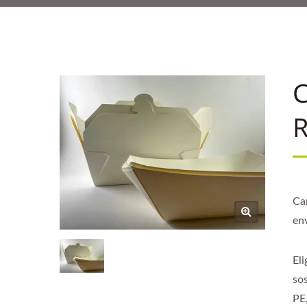
C
R
Car
en
Eli
sos
PE