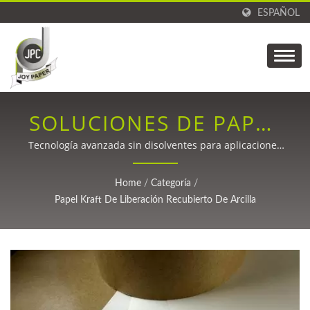
ESPAÑOL
SOLUCIONES DE PAPEL
DE LIBERACIÓN
Tecnología avanzada sin disolventes para aplicaciones
de fibra de carbono, impresión y TPU con una
AMBIENTALMENTE
resistencia superior a la temperatura y beneficios de
Home
/
Categoría
/
sostenibilidad.
RESPONSABLES.
Papel Kraft De Liberación Recubierto De Arcilla