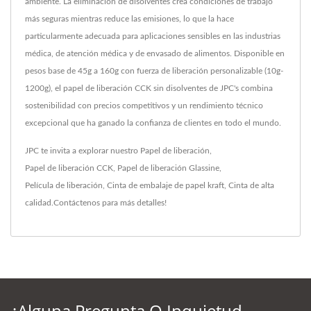
ambiente. La eliminación de disolventes crea condiciones de trabajo
más seguras mientras reduce las emisiones, lo que la hace
particularmente adecuada para aplicaciones sensibles en las industrias
médica, de atención médica y de envasado de alimentos. Disponible en
pesos base de 45g a 160g con fuerza de liberación personalizable (10g-
1200g), el papel de liberación CCK sin disolventes de JPC's combina
sostenibilidad con precios competitivos y un rendimiento técnico
excepcional que ha ganado la confianza de clientes en todo el mundo.
JPC te invita a explorar nuestro
Papel de liberación
,
Papel de liberación CCK
,
Papel de liberación Glassine
,
Película de liberación
,
Cinta de embalaje de papel kraft
,
Cinta
de alta
calidad.
Contáctenos
para más detalles!
¿Alguna Pregunta O Inquietud