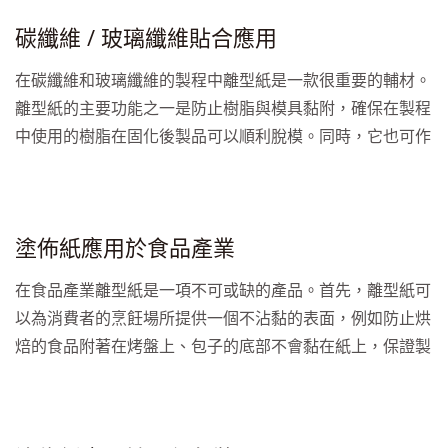
計進一步滿足了標籤和貼紙製造的多樣性需求，不僅在功能
碳纖維 / 玻璃纖維貼合應用
上優越，同時也為客戶提供更大的設計自由度。
在碳纖維和玻璃纖維的製程中離型紙是一款很重要的輔材。
離型紙的主要功能之一是防止樹脂與模具黏附，確保在製程
中使用的樹脂在固化後製品可以順利脫模。同時，它也可作
為保護層，有助於減輕碳纖維和玻璃纖維在製程中可能受到
的機械損傷，確保產品完整性。值得一提的是，久誼提供多
種離型紙供客戶選擇，涵蓋了各種特性和應用需求。客戶可
塗佈紙應用於食品產業
以根據具體要求選擇不同種類的離型紙，例如耐高溫性能或
離型力的調整。此外，離型紙還可搭配不同的印刷，方便區
在食品產業離型紙是一項不可或缺的產品。首先，離型紙可
別不同的製程或應用，比如...
以為消費者的烹飪場所提供一個不沾黏的表面，例如防止烘
焙的食品附著在烤盤上、包子的底部不會黏在紙上，保證製
作的食品能夠完整、輕鬆地取出。再來由於離型紙滑順的特
性，它提供了一個易於清潔的表面，減少了清潔烤盤、蒸籠
等的需求。不僅節省了時間，也提高了製作過程的衛生標