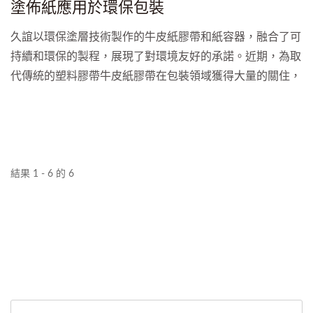
塗佈紙應用於環保包裝
準。此外，久誼還可依客戶需求提供多種離型紙的選擇，例
如耐高溫的烤盤紙以應對烤箱中的高溫環境，或者耐潮濕的
久誼以環保塗層技術製作的牛皮紙膠帶和紙容器，融合了可
蒸籠紙。不僅提供了廣泛的選擇，也確保客戶在烘焙過程中
持續和環保的製程，展現了對環境友好的承諾。近期，為取
擁有最適合的離型紙，以確保食品的品質和製程的順利進
代傳統的塑料膠帶牛皮紙膠帶在包裝領域獲得大量的關住，
行。
其紙類底材再加上環保塗層技術可有效地減少對環境的影
響。久誼的牛皮紙膠帶具有優越的黏性和抗撕裂性，與塑料
膠帶相比毫不遜色，是一項很棒的環保的替代選擇。 此
外，紙容器是另一項久誼推動可持續包裝的體現，透過環保
塗層技術，將塑料的使用減到最低從而減少塑料污染。 久
結果 1 - 6 的 6
誼致力於推動環保理念，透過環保塗層技術的應用，提供客
戶高品質的產品，同時對環境產生的影響更小。這不僅符合
可持續發展的趨勢，還為客戶提供了更具價值和綠色意識的
解決方案。