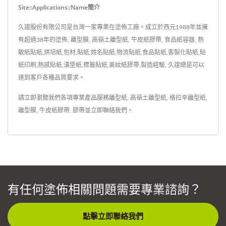
Site::applications::name簡介
久誼股份有限公司是台灣一家專業在塗佈工廠。成立於西元1988年並擁
有超過38年的塗佈, 離型膜, 高嶺土離型紙, 牛皮紙膠帶, 食品紙容器, 熱
敏紙貼紙,烘培紙,包材,貼紙,姓名貼紙,物流貼紙,食品貼紙,客製化貼紙,貼
紙印刷,熱感貼紙,漢堡紙,標籤貼紙,美紋紙膠帶,製造經驗, 久誼總是可以
達到客戶各種品質要求。
請立即瀏覽我們各項專業產品服務
離型紙
,
高嶺土離型紙
,
格拉辛離型紙
,
離型膜
,
牛皮紙膠帶
,
膠帶
並
立即聯絡我們
。
有任何塗佈相關問題需要專業諮詢？
點擊立即聯絡我們