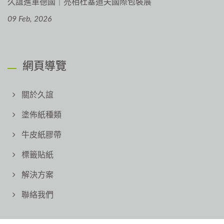
久誼進軍德國｜亮相杜塞道夫國際包裝展
09 Feb, 2026
網頁導覽
關於久誼
塗佈紙種類
牛皮紙膠帶
標籤貼紙
解決方案
聯絡我們