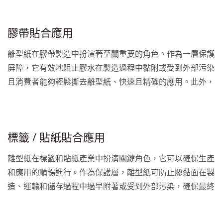
過程中的瑕疵或損害可能影響最終產品的質量。離型紙可保
護TPU材料表面，維持尺寸穩定性，防止污染，減少缺陷的
膠帶貼合應用
可能性，確保最終產品符合質量標準。此外，TPU加工條件
因製程而異，包括溫度和壓力等因素。久誼的離型紙經過客
離型紙在膠帶製造中扮演著至關重要的角色。作為一層保護
製化設計，能夠承受這些條件，提供可靠性能，適應不同的
屏障，它有效地阻止膠水在製造過程中黏附或受到外部污染
製造環境。
且消費者能夠輕鬆撕去離型紙、快速且精確的應用。此外，
離型紙還可大幅提高生產效率，它可防止膠水黏附在機械設
備上，確保生產順利進行。這在大量生產的膠帶製造中非常
關鍵，有助於降低生產中的停滯時間，提高整體效能。且久
標籤 / 貼紙貼合應用
誼的離型紙可靈活客製化不同特性，為不同膠帶製造商提供
了一個理想的選擇，以滿足多樣化的市場需求。
離型紙在標籤和貼紙產業中扮演關鍵角色，它可以確保生產
和應用的順暢進行。作為保護層，離型紙可防止膠黏面在製
造、運輸和儲存過程中過早附著或受到外部污染，確保最終
到達用戶手中的標籤和貼紙處於最佳狀態。此外，我們提供
剝離力客製化、多種顏色及多種底紙的選擇，這種靈活的設