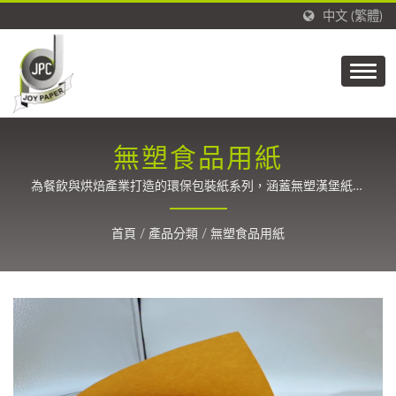
中文 (繁體)
無塑食品用紙
為餐飲與烘焙產業打造的環保包裝紙系列，涵蓋無塑漢堡紙、
可回收紙容器用紙、蒸籠紙與耐高溫羊皮紙，兼具防油、防水
與可回收特性，符合永續與食品安全標準 / 自1988年以來，
首頁
/
產品分類
/
無塑食品用紙
提供碳纖維、包裝、標籤、貼紙、醫療和膠帶的精密塗佈技
術。