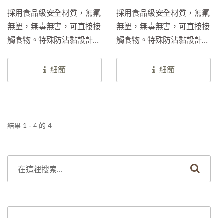
採用食品級安全材質，無氟
採用食品級安全材質，無氟
無塑，無毒無害，可直接接
無塑，無毒無害，可直接接
觸食物。特殊防沾黏設計，
觸食物。特殊防沾黏設計，
避免包子、燒賣、年糕等蒸
避免麵包、蛋糕、餅乾等烘
食沾黏，保持外觀完整，提
焙食品黏附，保持成品外觀
細節
細節
升口感與品質。 具備卓越
完整，提升口感與品質。
耐高溫特性，蒸煮時不釋放
具備卓越耐高溫特性，烘烤
有害物質，確保健康與安
過程中不釋放有害物質，確
全。同時，材質環保可回
保食品安全與健康。同時，
結果 1 - 4 的 4
收，減少塑料使用，符合綠
材質環保可回收，減少塑料
色永續趨勢。 提供多種標
使用，符合綠色永續趨勢。
準尺寸與捲筒包裝，適用於
提供多種標準尺寸與捲筒包
手工製作與自動化生產，滿
裝，適用於家庭烘焙與自動
足不同需求。另可客製品
化生產線，滿足不同應用需
牌...
求。另可客製品牌...