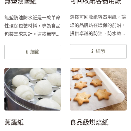
可回收紙容器用紙
無塑漢堡紙
選擇可回收紙容器用紙，讓
無塑防油防水紙是一款革命
您的品牌站在環保的前沿，
性環保包裝材料，專為食品
提供卓越的防油、防水效
包裝需求設計。這款無塑無
果，並不含PE，完全符合
氟的包裝材料，提供卓越的
可持續發展的需求。這款環
防油、防水性能，同時符合
細節
細節
保紙容器用紙專為即食食品
當前的可持續發展標準，是
包裝設計，適用於紙杯、紙
追求綠色包裝的企業理想選
碗、紙盒、紙餐具等，助力
擇。
企業實現綠色包裝目標。
蒸籠紙
食品級烘焙紙