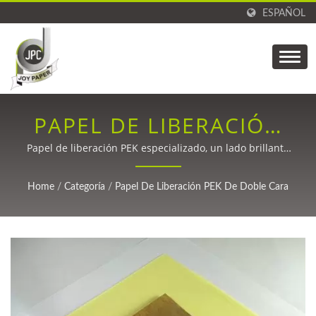
ESPAÑOL
PAPEL DE LIBERACIÓN
PEK DE DOBLE
Papel de liberación PEK especializado, un lado brillante
y un lado mate, con superior impermeabilidad,
ACABADO PREMIUM
propiedades personalizables y un rendimiento
Home
/
Categoría
/
Papel De Liberación PEK De Doble Cara
excepcional para aplicaciones de fibra de carbono, TPU
PARA APLICACIONES
y de impresión en gran formato.
INDUSTRIALES
AVANZADAS