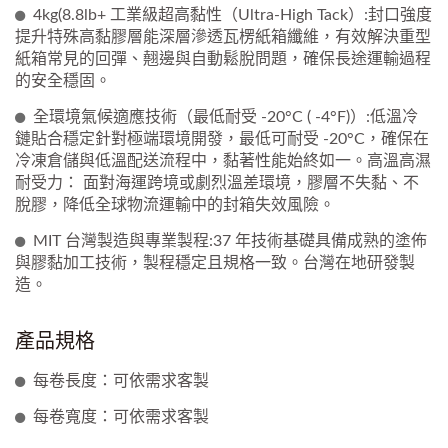
4kg(8.8lb+ 工業級超高黏性（Ultra-High Tack）:封口強度
提升特殊高黏膠層能深層滲透瓦楞紙箱纖維，有效解決重型
紙箱常見的回彈、翹邊與自動鬆脫問題，確保長途運輸過程
的安全穩固。
全環境氣候適應技術（最低耐受 -20°C ( -4°F)）:低溫冷
鏈貼合穩定針對極端環境開發，最低可耐受 -20°C，確保在
冷凍倉儲與低溫配送流程中，黏著性能始終如一。高溫高濕
耐受力： 面對海運跨境或劇烈溫差環境，膠層不失黏、不
脫膠，降低全球物流運輸中的封箱失效風險。
MIT 台灣製造與專業製程:37 年技術基礎具備成熟的塗佈
與膠黏加工技術，製程穩定且規格一致。台灣在地研發製
造。
產品規格
每卷長度：可依需求客製
每卷寬度：可依需求客製