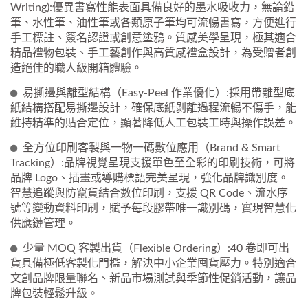
Writing):優異書寫性能表面具備良好的墨水吸收力，無論鉛
筆、水性筆、油性筆或各類原子筆均可流暢書寫，方便進行
手工標註、簽名認證或創意塗鴉。質感美學呈現，極其適合
精品禮物包裝、手工藝創作與高質感禮盒設計，為受贈者創
造絕佳的職人級開箱體驗。
易撕邊與離型結構（Easy-Peel 作業優化）:採用帶離型底
紙結構搭配易撕邊設計，確保底紙剝離過程流暢不傷手，能
維持精準的貼合定位，顯著降低人工包裝工時與操作誤差。
全方位印刷客製與一物一碼數位應用（Brand & Smart
Tracking）:品牌視覺呈現支援單色至全彩的印刷技術，可將
品牌 Logo、插畫或導購標語完美呈現，強化品牌識別度。
智慧追蹤與防竄貨結合數位印刷，支援 QR Code、流水序
號等變動資料印刷，賦予每段膠帶唯一識別碼，實現智慧化
供應鏈管理。
少量 MOQ 客製出貨（Flexible Ordering）:40 卷即可出
貨具備極低客製化門檻，解決中小企業囤貨壓力。特別適合
文創品牌限量聯名、新品市場測試與季節性促銷活動，讓品
牌包裝輕鬆升級。